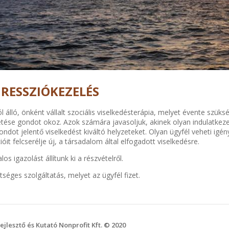
GRESSZIÓKEZELÉS
álló, önként vállalt szociális viselkedésterápia, melyet évente szüks
zetése gondot okoz. Azok számára javasoljuk, akinek olyan indulatkeze
ndot jelentő viselkedést kiváltó helyzeteket. Olyan ügyfél veheti igény
óit felcserélje új, a társadalom által elfogadott viselkedésre.
os igazolást állítunk ki a részvételről.
séges szolgáltatás, melyet az ügyfél fizet.
esztő és Kutató Nonprofit Kft. © 2020