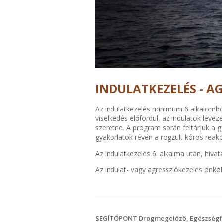
INDULATKEZELÉS - A
Az indulatkezelés minimum 6 alkalomból 
viselkedés előfordul, az indulatok leve
szeretne. A program során feltárjuk a go
gyakorlatok révén a rögzült kóros reakci
Az indulatkezelés 6. alkalma után, hivatal
Az indulat- vagy agressziókezelés önkölt
SEGÍTŐPONT Drogmegelőző, Egészségfejl