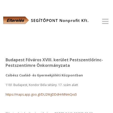
Budapest Főváros XVIII. kerület Pestszentlőrinc-
Pestszentimre Önkormányzata
Csibész Család- és Gyermekjóléti Központban
1181 Budapest, Kondor Béla sétány. 17. szám alatt
https://maps.app.goo.gl/DU2WgDDdHrMNmQxs5