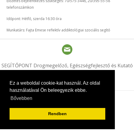
Előzetes bejelentkezés szükséges: 70/575-3446, 20/395-55-58
telefonszámkon
Időpont: Hétfő, szerda 16:30 óra
Munkatárs: Fajta Emese reflektív addiktológiai szociális segítő
SEGÍTŐPONT Drogmegelőző, Egészségfejlesztő és Kutató
Nonprofit Kft. © 2020
This website is created by Siteice.com
Ez a weboldal cookie-kat használ. Az oldal
használatával Ön beleegyezik ebbe.
Bővebben
Rendben