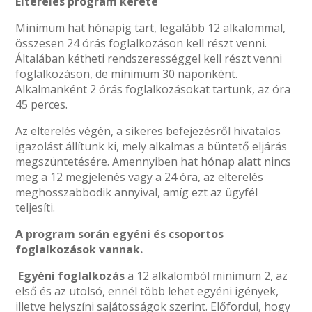
Elterelés program kerete
Minimum hat hónapig tart, legalább 12 alkalommal,
összesen 24 órás foglalkozáson kell részt venni.
Általában kétheti rendszerességgel kell részt venni
foglalkozáson, de minimum 30 naponként.
Alkalmanként 2 órás foglalkozásokat tartunk, az óra
45 perces.
Az elterelés végén, a sikeres befejezésről hivatalos
igazolást állítunk ki, mely alkalmas a büntető eljárás
megszüntetésére. Amennyiben hat hónap alatt nincs
meg a 12 megjelenés vagy a 24 óra, az elterelés
meghosszabbodik annyival, amíg ezt az ügyfél
teljesíti.
A program során egyéni és csoportos
foglalkozások vannak.
Egyéni foglalkozás
a 12 alkalomból minimum 2, az
első és az utolsó, ennél több lehet egyéni igények,
illetve helyszíni sajátosságok szerint. Előfordul, hogy