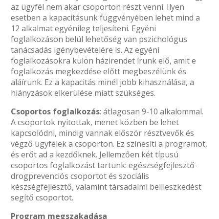
az ügyfél nem akar csoporton részt venni. Ilyen
esetben a kapacitásunk függvényében lehet mind a
12 alkalmat egyénileg teljesíteni. Egyéni
foglalkozáson belül lehetőség van pszichológus
tanácsadás igénybevételére is. Az egyéni
foglalkozásokra külön házirendet írunk elő, amit e
foglalkozás megkezdése előtt megbeszélünk és
aláírunk. Ez a kapacitás minél jobb kihasználása, a
hiányzások elkerülése miatt szükséges.
Csoportos foglalkozás
: átlagosan 9-10 alkalommal.
A csoportok nyitottak, menet közben be lehet
kapcsolódni, mindig vannak először résztvevők és
végző ügyfelek a csoporton. Ez színesíti a programot,
és erőt ad a kezdőknek. Jellemzően két típusú
csoportos foglalkozást tartunk: egészségfejlesztő-
drogprevenciós csoportot és szociális
készségfejlesztő, valamint társadalmi beilleszkedést
segítő csoportot.
Program megszakadása