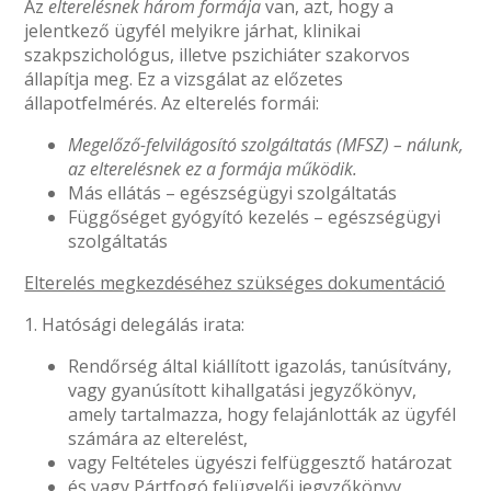
Az
elterelésnek három formája
van, azt, hogy a
jelentkező ügyfél melyikre járhat, klinikai
szakpszichológus, illetve pszichiáter szakorvos
állapítja meg. Ez a vizsgálat az előzetes
állapotfelmérés. Az elterelés formái:
Megelőző-felvilágosító szolgáltatás (MFSZ) – nálunk,
az elterelésnek ez a formája működik.
Más ellátás – egészségügyi szolgáltatás
Függőséget gyógyító kezelés – egészségügyi
szolgáltatás
Elterelés megkezdéséhez szükséges dokumentáció
1. Hatósági delegálás irata:
Rendőrség által kiállított igazolás, tanúsítvány,
vagy gyanúsított kihallgatási jegyzőkönyv,
amely tartalmazza, hogy felajánlották az ügyfél
számára az elterelést,
vagy Feltételes ügyészi felfüggesztő határozat
és vagy Pártfogó felügyelői jegyzőkönyv,