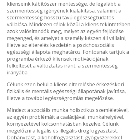
klienseink kábítószer mentessége, de legalább a
szermentesség igényének kialakítása, valamint a
szermentesség hosszú távú egészségtudatos
vállalása. Mindezen célok közül a kliens tekintetében
azok valósítandók meg, melyet az egyén fejlődése
megenged, és amelyet a személy készen áll vállalni,
illetve az elterelés kezdetén a pszichoszociális
egészségi állapota meghatároz. Fontosnak tartjuk a
programba érkező kliensek motivációjának
felkeltését a változtatás iránt, a szermentesség
irányába.
Célunk ezen belül a kliens elterelésbe érkezéskori
fizikális és mentális egészségi állapotának javítása,
illetve a további egészségromlás megelőzése.
Mindezt a szociális munka holisztikus szemléletével,
az egyén problémáit a családjával, munkahelyével,
környezetével kölcsönhatásban kezelve. Célunk
megelőzni a legális és illegális drogfogyasztást.
Dohányzást, alkoholfogyasztást, gyógyszerekkel