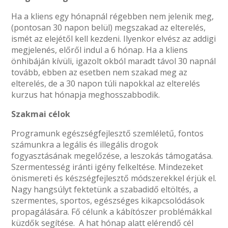
Ha a kliens egy hónapnál régebben nem jelenik meg,
(pontosan 30 napon belül) megszakad az elterelés,
ismét az elejétől kell kezdeni. Ilyenkor elvész az addigi
megjelenés, előről indul a 6 hónap. Ha a kliens
önhibáján kívüli, igazolt okból maradt távol 30 napnál
tovább, ebben az esetben nem szakad meg az
elterelés, de a 30 napon túli napokkal az elterelés
kurzus hat hónapja meghosszabbodik.
Szakmai célok
Programunk egészségfejlesztő szemléletű, fontos
számunkra a legális és illegális drogok
fogyasztásának megelőzése, a leszokás támogatása.
Szermentesség iránti igény felkeltése. Mindezeket
önismereti és készségfejlesztő módszerekkel érjük el.
Nagy hangsúlyt fektetünk a szabadidő eltöltés, a
szermentes, sportos, egészséges kikapcsolódások
propagálására. Fő célunk a kábítószer problémákkal
küzdők segítése. A hat hónap alatt elérendő cél