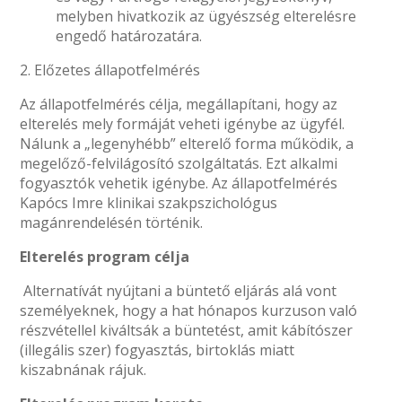
melyben hivatkozik az ügyészség elterelésre
engedő határozatára.
2. Előzetes állapotfelmérés
Az állapotfelmérés célja, megállapítani, hogy az
elterelés mely formáját veheti igénybe az ügyfél.
Nálunk a „legenyhébb” elterelő forma működik, a
megelőző-felvilágosító szolgáltatás. Ezt alkalmi
fogyasztók vehetik igénybe. Az állapotfelmérés
Kapócs Imre klinikai szakpszichológus
magánrendelésén történik.
Elterelés program célja
Alternatívát nyújtani a büntető eljárás alá vont
személyeknek, hogy a hat hónapos kurzuson való
részvétellel kiváltsák a büntetést, amit kábítószer
(illegális szer) fogyasztás, birtoklás miatt
kiszabnának rájuk.