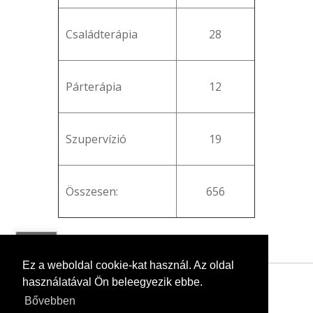
Családterápia
28
Párterápia
12
Szupervízió
19
Összesen:
656
vissza
Ez a weboldal cookie-kat használ. Az oldal
használatával Ön beleegyezik ebbe.
Bővebben