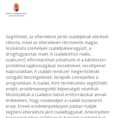
Segítőháló, az elterelésre járók családjának elérését
célozta, mivel az elterelésen résztvevők magas
kockázatú személyek családjukkal együtt, a
drogfogyasztás miatt. A családokhoz reális,
szakszerű információkat juttattunk el a kábítószer-
probléma sajátosságával, kezelésével, veszélyeivel
kapcsolatban. A családi rendszer megerősítését
szolgáló beszélgetések, terápiák szerepeltek a
programban. A család, mint természetes segítőháló
erejét, problémamegoldó képességét növeltük.
Mobilizáltuk a családon belüli erőforrásokat annak
érdekében, hogy növekedjen a család összetartó
ereje. Ennek eredményeképpen jobban tudják
segíteni elterelésre járó családtagjukat. Amennyiben
környezetükben találkoznak hasonló problémával,